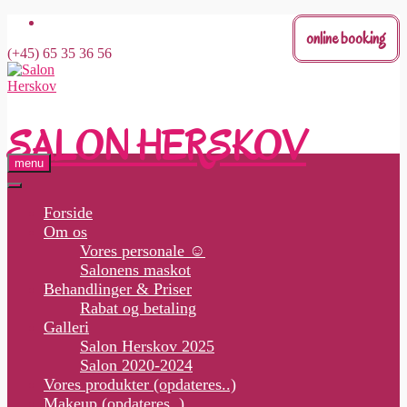
Skip
online booking
to
(+45) 65 35 36 56
content
SALON HERSKOV
menu
Forside
Om os
Vores personale ☺
Salonens maskot
Behandlinger & Priser
Rabat og betaling
Galleri
Salon Herskov 2025
Salon 2020-2024
Vores produkter (opdateres..)
Makeup (opdateres..)