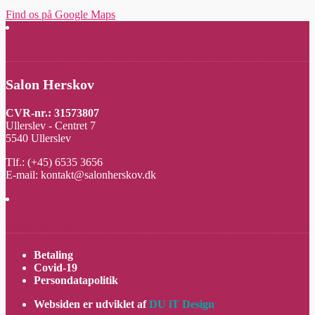
Find os på Google Maps
Kontakt
Salon Herskov
CVR-nr.: 31573807
Ullerslev - Centret 7
5540 Ullerslev
Tlf.: (+45) 6535 3656
E-mail: kontakt@salonherskov.dk
Vigtigt at vide
Betaling
Covid-19
Persondatapolitik
Websiden er udviklet af
DU iT Design