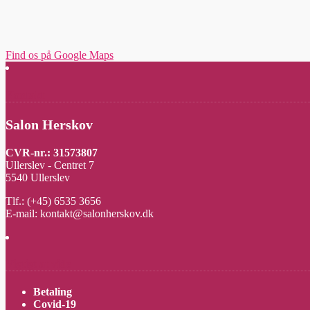
Find os på Google Maps
Kontakt
Salon Herskov
CVR-nr.: 31573807
Ullerslev - Centret 7
5540 Ullerslev
Tlf.: (+45) 6535 3656
E-mail: kontakt@salonherskov.dk
Vigtigt at vide
Betaling
Covid-19