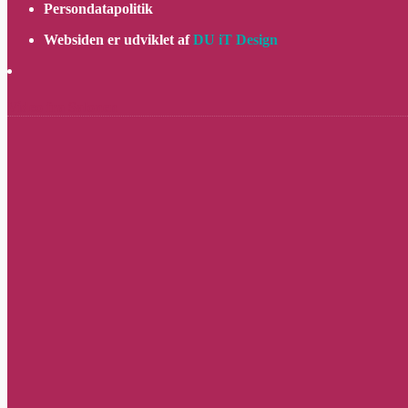
Persondatapolitik
Websiden er udviklet af
DU iT Design
Video fra Salonen