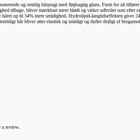
 imponerende og smidig hårpragt med fløjlsagtig glans. Frem for alt tilfø
uftighed tilbage, bliver mærkbart mere blødt og virker udhvilet som efte
ver håret op til 34% mere smidighed. Hydrolipid-langtidseffekten giver 
ridigt hår bliver atter elastisk og smidigt og dufter dejligt af bergamott
 a review.