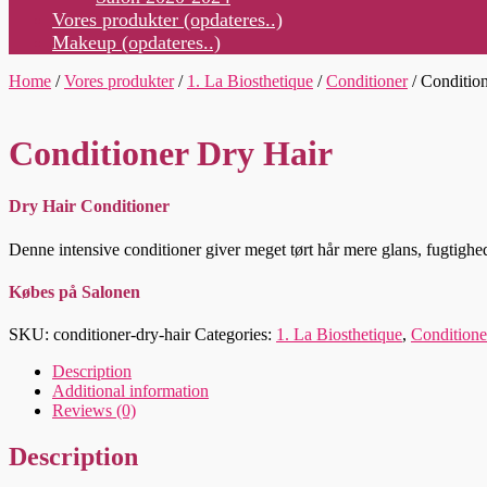
Vores produkter (opdateres..)
Makeup (opdateres..)
Home
/
Vores produkter
/
1. La Biosthetique
/
Conditioner
/ Conditio
Conditioner Dry Hair
Dry Hair Conditioner
Denne intensive conditioner giver meget tørt hår mere glans, fugtighed
Købes på Salonen
SKU:
conditioner-dry-hair
Categories:
1. La Biosthetique
,
Conditione
Description
Additional information
Reviews (0)
Description