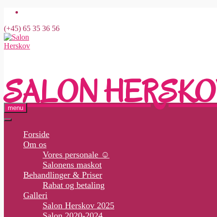
Skip
to
(+45) 65 35 36 56
content
SALON HERSKO
menu
Forside
Om os
Vores personale ☺
Salonens maskot
Behandlinger & Priser
Rabat og betaling
Galleri
Salon Herskov 2025
Salon 2020-2024