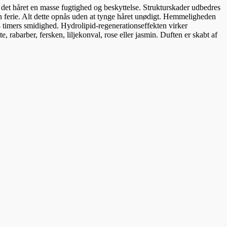
rer det håret en masse fugtighed og beskyttelse. Strukturskader udbedres
r en ferie. Alt dette opnås uden at tynge håret unødigt. Hemmeligheden
24 timers smidighed. Hydrolipid-regenerationseffekten virker
e, rabarber, fersken, liljekonval, rose eller jasmin. Duften er skabt af