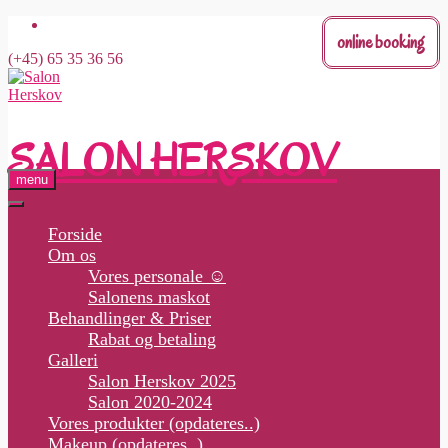
Skip
online booking
to
(+45) 65 35 36 56
content
SALON HERSKOV
menu
Forside
Om os
Vores personale ☺
Salonens maskot
Behandlinger & Priser
Rabat og betaling
Galleri
Salon Herskov 2025
Salon 2020-2024
Vores produkter (opdateres..)
Makeup (opdateres..)