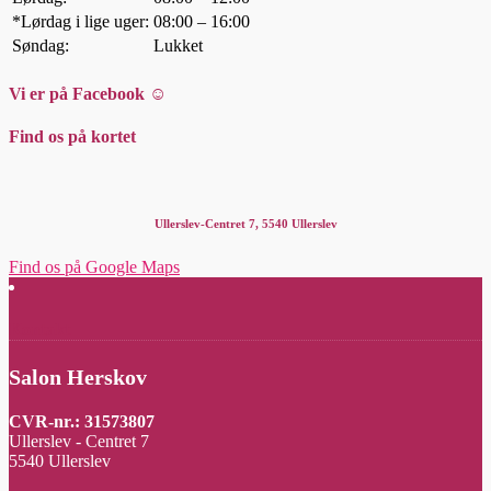
*Lørdag i lige uger:
08:00 – 16:00
Søndag:
Lukket
Vi er på Facebook ☺
Find os på kortet
Ullerslev-Centret 7, 5540 Ullerslev
Find os på Google Maps
Kontakt
Salon Herskov
CVR-nr.: 31573807
Ullerslev - Centret 7
5540 Ullerslev