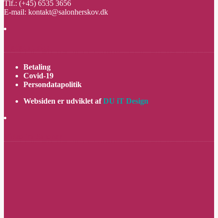
Tlf.: (+45) 6535 3656
E-mail: kontakt@salonherskov.dk
Vigtigt at vide
Betaling
Covid-19
Persondatapolitik
Websiden er udviklet af
DU iT Design
Video fra Salonen