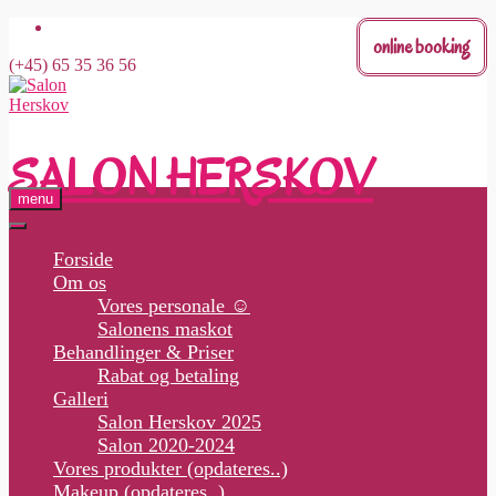
Skip
online booking
to
(+45) 65 35 36 56
content
SALON HERSKOV
menu
Forside
Om os
Vores personale ☺
Salonens maskot
Behandlinger & Priser
Rabat og betaling
Galleri
Salon Herskov 2025
Salon 2020-2024
Vores produkter (opdateres..)
Makeup (opdateres..)