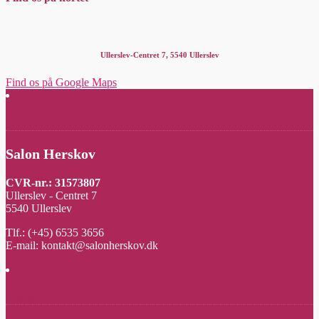
Ullerslev-Centret 7, 5540 Ullerslev
Find os på Google Maps
Kontakt
Salon Herskov
CVR-nr.: 31573807
Ullerslev - Centret 7
5540 Ullerslev
Tlf.: (+45) 6535 3656
E-mail: kontakt@salonherskov.dk
Vigtigt at vide